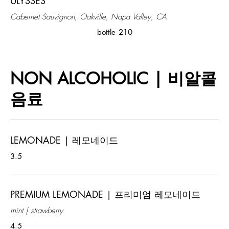
ULYSSES
Cabernet Sauvignon, Oakville, Napa Valley, CA
bottle
210
NON ALCOHOLIC | 비알콜
음료
LEMONADE | 레모네이드
3.5
PREMIUM LEMONADE | 프리미엄 레모네이드
mint | strawberry
4.5