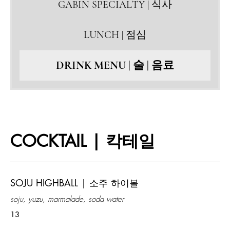
GABIN SPECIALTY | 식사
LUNCH | 점심
DRINK MENU | 술 | 음료
COCKTAIL | 칵테일
SOJU HIGHBALL | 소주 하이볼
soju, yuzu, marmalade, soda water
13