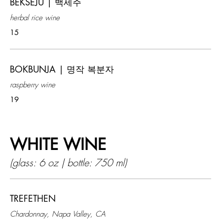
BEKSEJU | 백세주
herbal rice wine
15
BOKBUNJA | 명작 복분자
raspberry wine
19
WHITE WINE
(glass: 6 oz | bottle: 750 ml)
TREFETHEN
Chardonnay, Napa Valley, CA