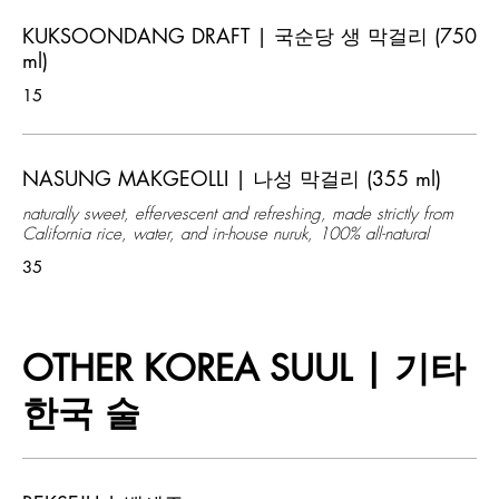
KUKSOONDANG DRAFT | 국순당 생 막걸리 (750
ml)
15
NASUNG MAKGEOLLI | 나성 막걸리 (355 ml)
naturally sweet, effervescent and refreshing, made strictly from
California rice, water, and in-house nuruk, 100% all-natural
35
OTHER KOREA SUUL | 기타
한국 술